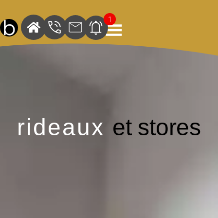
1
rideaux
et stores