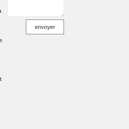
a
envoyer
e
t