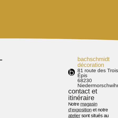
bachschmidt
T
décoration
81 route des Troi
Épis
68230
Niedermorschwih
contact et
itinéraire
Notre
magasin
d’exposition
et notre
atelier
sont situés au